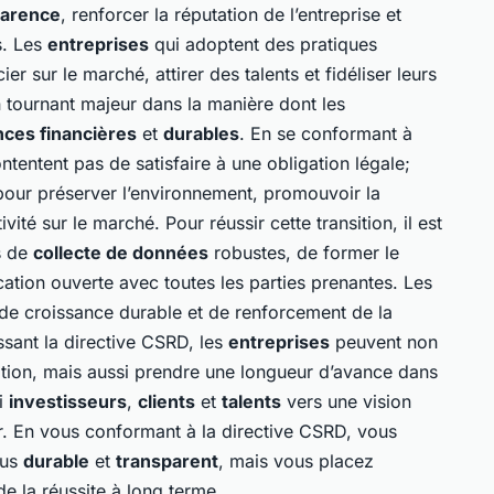
parence
, renforcer la réputation de l’entreprise et
s. Les
entreprises
qui adoptent des pratiques
r sur le marché, attirer des talents et fidéliser leurs
n tournant majeur dans la manière dont les
ces financières
et
durables
. En se conformant à
tentent pas de satisfaire à une obligation légale;
pour préserver l’environnement, promouvoir la
vité sur le marché. Pour réussir cette transition, il est
s de
collecte de données
robustes, de former le
tion ouverte avec toutes les parties prenantes. Les
de croissance durable et de renforcement de la
ssant la directive CSRD, les
entreprises
peuvent non
tion, mais aussi prendre une longueur d’avance dans
si
investisseurs
,
clients
et
talents
vers une vision
r. En vous conformant à la directive CSRD, vous
lus
durable
et
transparent
, mais vous placez
de la réussite à long terme.