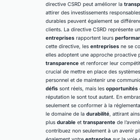
directive CSRD peut améliorer la
trans
attirer des investissements responsable
durables peuvent également se différencie
clients. La directive CSRD représente u
entreprises
rapportent leurs
performan
cette directive, les
entreprises
ne se con
elles adoptent une approche proactive 
transparence
et renforcer leur compétiti
crucial de mettre en place des système
personnel et de maintenir une communica
défis
sont réels, mais les
opportunités
réputation le sont tout autant. En embra
seulement se conformer à la réglementa
le domaine de la
durabilité
, attirant ain
plus
durable
et
transparente
de l’aveni
contribuez non seulement à un avenir p
également votre
entreprise
sur la voie 