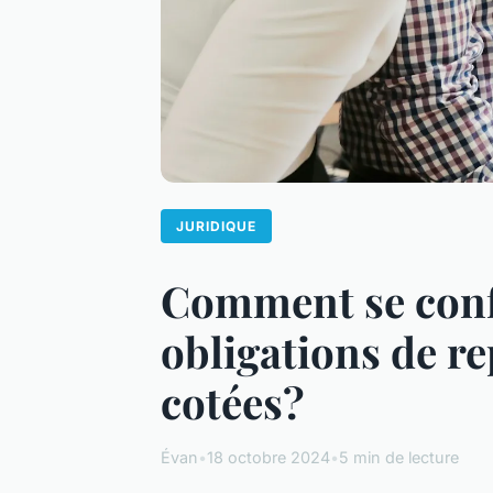
JURIDIQUE
Comment se confo
obligations de re
cotées?
Évan
•
18 octobre 2024
•
5 min de lecture