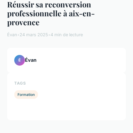
Réussir sa reconversion
professionnelle à aix-en-
provence
Évan
•
24 mars 2025
•
4 min de lecture
Évan
É
TAGS
Formation