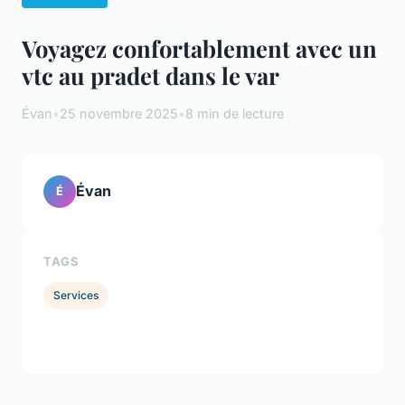
Voyagez confortablement avec un
vtc au pradet dans le var
Évan
•
25 novembre 2025
•
8 min de lecture
Évan
É
TAGS
Services