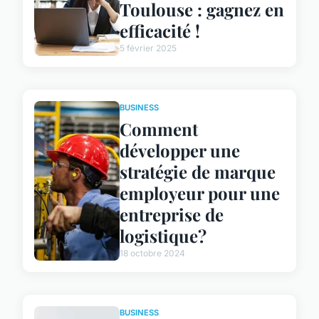
Toulouse : gagnez en
efficacité !
5 février 2025
BUSINESS
Comment
développer une
stratégie de marque
employeur pour une
entreprise de
logistique?
18 octobre 2024
BUSINESS