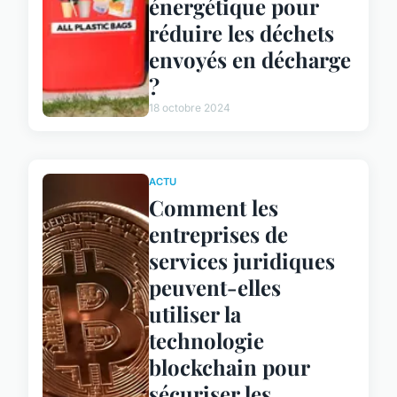
énergétique pour
réduire les déchets
envoyés en décharge
?
18 octobre 2024
ACTU
Comment les
entreprises de
services juridiques
peuvent-elles
utiliser la
technologie
blockchain pour
sécuriser les