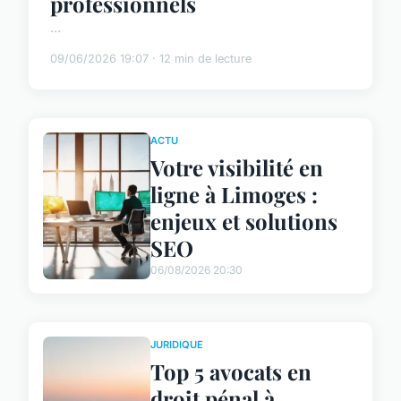
professionnels
...
09/06/2026 19:07 · 12 min de lecture
ACTU
Votre visibilité en
ligne à Limoges :
enjeux et solutions
SEO
06/08/2026 20:30
JURIDIQUE
Top 5 avocats en
droit pénal à