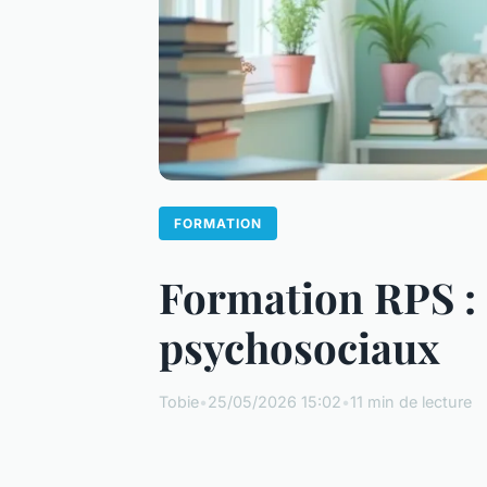
FORMATION
Formation RPS : 
psychosociaux
Tobie
•
25/05/2026 15:02
•
11 min de lecture