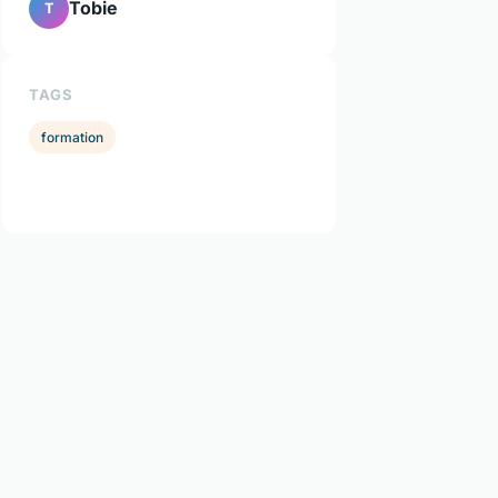
Tobie
T
TAGS
formation